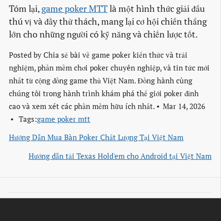
Tóm lại,
game poker MTT
là một hình thức giải đấu
thú vị và đầy thử thách, mang lại cơ hội chiến thắng
lớn cho những người có kỹ năng và chiến lược tốt.
Posted by
Chia sẻ bài về game poker kiến thức và trải
nghiệm, phần mềm chơi poker chuyên nghiệp, và tin tức mới
nhất từ cộng đồng game thủ Việt Nam. Đồng hành cùng
chúng tôi trong hành trình khám phá thế giới poker đỉnh
cao và xem xét các phần mềm hữu ích nhất.
Mar 14, 2026
Tags:
game poker mtt
Hướng Dẫn Mua Bàn Poker Chất Lượng Tại Việt Nam
Hướng dẫn tải Texas Hold'em cho Android tại Việt Nam